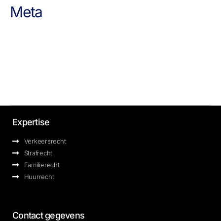
Meta
Aanmelden
Berichten feed
Reacties feed
WordPress.org
Expertise
Verkeersrecht
Strafrecht
Familierecht
Huurrecht
Contact gegevens